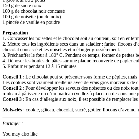
150 g de sucre roux
100 g de chocolat noir concassé
100 g de noisette (ou de noix)
1 pincée de vanille en poudre
Préparation
1. Concasser les noisettes et le chocolat soit au couteau, soit en enferm
2. Mettre tous les ingrédients secs dans un saladier : farine, flocons 
chocolat concassé et les noisettes et mélanger grossièrement.
3. Préchauffer le four à 180° C. Pendant ce temps, former de petites bo
4. Déposer les boules de pâtes sur une plaque recouverte de papier cui
5. Enfourner pendant 12 à 15 minutes.
Conseil 1
: Le chocolat peut se présenter sous forme de pépites, mais 
Les cookies sont vraiment meilleurs avec de vrais gros morceaux de c
Conseil 2
: Pour développer les saveurs des noisettes ou des noix tout
rouleau à pâtisserie ou d’un marteau (veillez à placer en dessous une 
Conseil 3
: En cas d’allergie aux noix, il est possible de remplacer les
Mots-clés
: cookie, gâteau, chocolat, sucré, goûter, flocons d’avoine, 
Partager :
You may also like