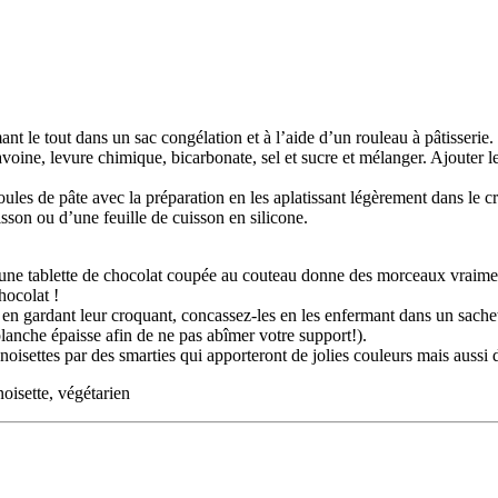
ant le tout dans un sac congélation et à l’aide d’un rouleau à pâtisserie.
d’avoine, levure chimique, bicarbonate, sel et sucre et mélanger. Ajouter
ules de pâte avec la préparation en les aplatissant légèrement dans le c
sson ou d’une feuille de cuisson en silicone.
une tablette de chocolat coupée au couteau donne des morceaux vraiment g
hocolat !
 en gardant leur croquant, concassez-les en les enfermant dans un sachet
planche épaisse afin de ne pas abîmer votre support!).
 noisettes par des smarties qui apporteront de jolies couleurs mais aussi
noisette, végétarien