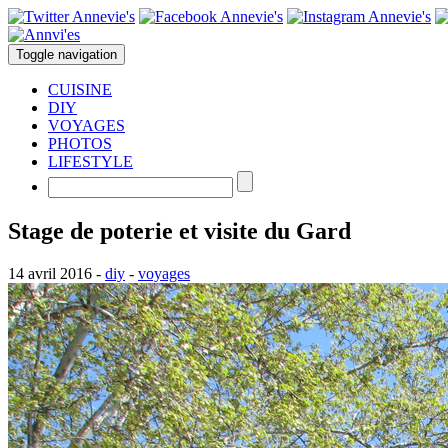
Toggle navigation
CUISINE
DIY
VOYAGES
PHOTOS
LIFESTYLE
Stage de poterie et visite du Gard
14 avril 2016
-
diy
-
voyages