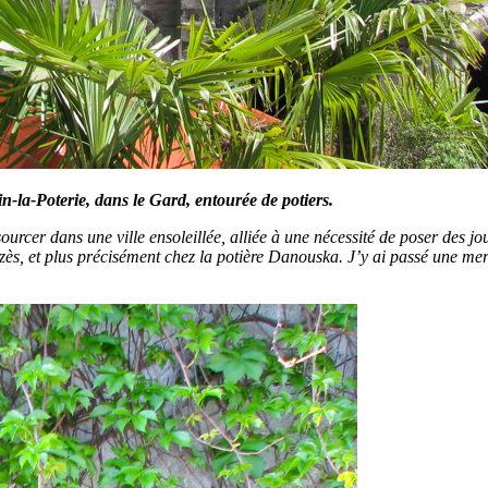
n-la-Poterie, dans le Gard, entourée de potiers.
ssourcer dans une ville ensoleillée, alliée à une nécessité de poser de
ès, et plus précisément chez la potière Danouska. J’y ai passé une mer